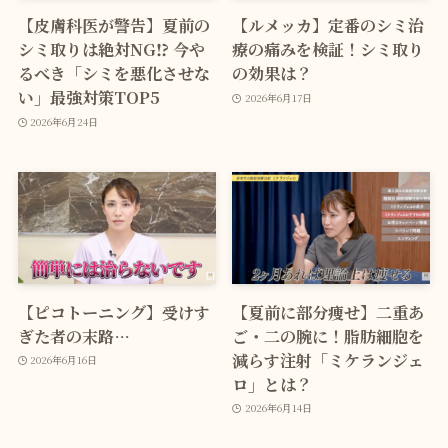
【皮膚科医が警告】夏前の
【ルメッカ】定番のシミ治
シミ取りは絶対NG⁉ 今や
療の痛みを検証！シミ取り
るべき「シミを悪化させな
の効果は？
い」最強対策TOP5
2026年6月17日
2026年6月24日
【ピコトーニング】受けす
【夏前に部分痩せ】二重あ
ぎた者の末路…
ご・二の腕に！脂肪細胞を
減らす注射「ミケランジェ
2026年6月16日
ロ」とは？
2026年6月14日