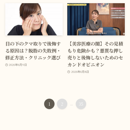
目の下のクマ取りで後悔す
【美容医療の闇】その見積
る原因は？脱脂の失敗例・
もり危険かも？悪質な押し
修正方法・クリニック選び
売りと後悔しないためのセ
カンドオピニオン
2026年6月9日
2026年6月8日
1
2
...
35