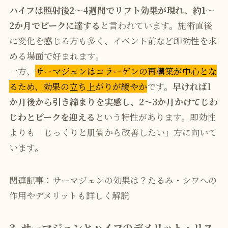
ハイフは照射後2〜4週間でリフト効果が現れ、約1〜
2か月でピークに達する
と言われています。施術直後
に変化を感じる方も多く、イベント前など即効性を求
める場面で好まれます。
一方、
サーマジェンはコラーゲンの再構築が中心とな
るため、効果の立ち上がりが緩やか
です。
早ければ1
か月後から引き締まりを実感し、2〜3か月かけてじわ
じわとピークを迎える
という特性があります。即効性
よりも「じっくりと肌質から改善したい」方に向いて
います。
関連記事：サーマジェンの効果は？たるみ・シワへの
作用やデメリットも詳しく解説
3. サーマジェンとハイフのデメリット・リス