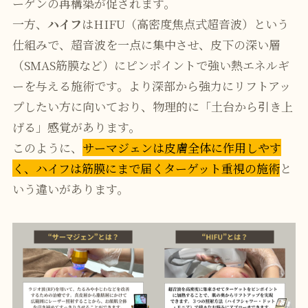
ーゲンの再構築が促されます。
一方、
ハイフ
はHIFU（高密度焦点式超音波）という
仕組みで、超音波を一点に集中させ、皮下の深い層
（SMAS筋膜など）にピンポイントで強い熱エネルギ
ーを与える施術です。より深部から強力にリフトアッ
プしたい方に向いており、物理的に「土台から引き上
げる」感覚があります。
このように、
サーマジェンは皮膚全体に作用しやす
く、ハイフは筋膜にまで届くターゲット重視の施術
と
いう違いがあります。