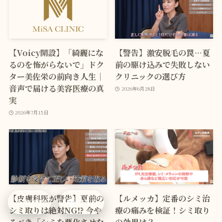
【Voicy開設】「綺麗にな
【警告】激安脱毛の罠…夏
るのを怖がらないで」ドク
前の駆け込みで失敗しない
ター美佐栄の前向き人生｜
クリニックの選び方
音声で届ける美容医療の真
2026年6月28日
実
2026年7月15日
【皮膚科医が警告】夏前の
【ルメッカ】定番のシミ治
WEB
LINE
シミ取りは絶対NG⁉ 今や
療の痛みを検証！シミ取り