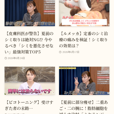
【皮膚科医が警告】夏前の
【ルメッカ】定番のシミ治
シミ取りは絶対NG⁉ 今や
療の痛みを検証！シミ取り
るべき「シミを悪化させな
の効果は？
い」最強対策TOP5
2026年6月17日
2026年6月24日
【ピコトーニング】受けす
【夏前に部分痩せ】二重あ
ぎた者の末路…
ご・二の腕に！脂肪細胞を