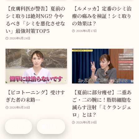
【皮膚科医が警告】夏前の
【ルメッカ】定番のシミ治
シミ取りは絶対NG⁉ 今や
療の痛みを検証！シミ取り
るべき「シミを悪化させな
の効果は？
い」最強対策TOP5
2026年6月17日
2026年6月24日
【ピコトーニング】受けす
【夏前に部分痩せ】二重あ
ぎた者の末路…
ご・二の腕に！脂肪細胞を
減らす注射「ミケランジェ
2026年6月16日
ロ」とは？
2026年6月14日
WEB
LINE