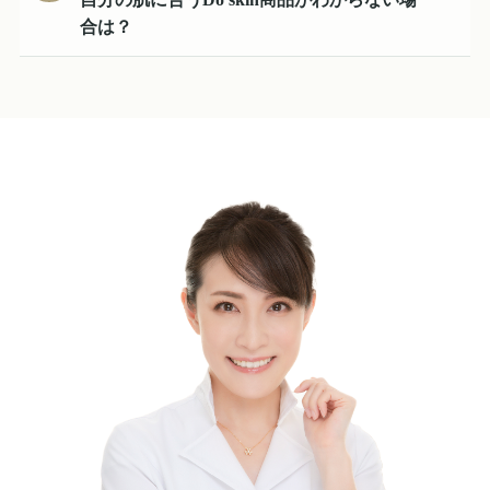
い方は、クリニックでのご相談も可能です。
日々のスキンケアに取り入れやすい製品を開発中です。 今
合は？
後も、肌悩みに寄り添いながら、毎日続けやすいホームケア
肌状態やお悩みに合わせて選びたい方は、ページ内のスキン
製品を展開していく予定です。
ケア診断をご利用ください。 より詳しい使い方や組み合わ
せを知りたい場合は、ミサクリニック六本木本院の医師また
はスタッフへご相談いただくことをおすすめします。