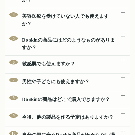
使うものだからこそ、成分・使用感・続けやすさのバランス
Do skinが大切にしているのは、肌を「整える」「守る」
にこだわり、クリニック発のスキンケアとして開発しまし
4
美容医療を受けていない人でも使えます
「つづけられる」ことです。 美容成分で肌を整え、紫外線
た。
か？
や乾燥などの外的要因から肌を守り、毎日のケアとして無理
使用できます。Do skinは、クリニックに通っている方だけ
なく続けられる処方設計を目指しています。
5
Do skinの商品にはどのようなものがありま
でなく、毎日のスキンケアを見直したい方にも取り入れやす
すか？
いホームケアブランドです。 肌状態に不安がある方は、医
現在は、美容液の「Do skin リバースセラム」と、日焼け止
師またはスタッフへご相談ください。
6
敏感肌でも使えますか？
めの「Do skin ピュアUVディフェンスミルク」を展開してい
ます。 リバースセラムは肌をうるおいで整える美容液、ピ
敏感肌の方にも使いやすい処方を目指していますが、すべて
7
男性や子どもにも使えますか？
ュアUVディフェンスミルクは毎日の紫外線対策に使いやす
の方に刺激が起こらないわけではありません。 赤み・かゆ
い日焼け止めです。
み・ヒリつきがある場合は、使用頻度を調整し、無理に続け
商品によっては、男性やお子さまにも使いやすいものがあり
8
Do skinの商品はどこで購入できますか？
ず医師またはスタッフへご相談ください。
ます。 特にピュアUVディフェンスミルクは、白浮きやべた
つきが苦手な方にも使いやすい軽い使用感を目指した日焼け
Do skinの商品は、ミサクリニック六本木本院または公式オ
9
今後、他の製品を作る予定はありますか？
止めです。 お子さまや敏感肌の方に使用する場合は、少量
ンラインショップで購入できます。 肌状態に合わせた使い
から試すことをおすすめします。
方や、他のスキンケア製品との組み合わせについて相談した
はい。現在、患者様からのご要望が多い化粧品を中心に、
10
自分の肌に合うDo skin商品がわからない場