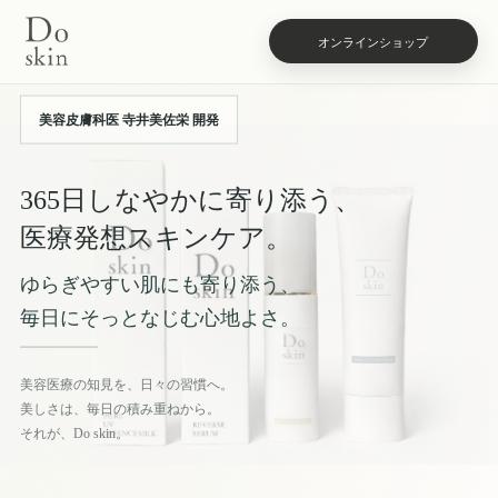
オンラインショップ
美容皮膚科医 寺井美佐栄 開発
365日しなやかに寄り添う、
医療発想スキンケア。
ゆらぎやすい肌にも寄り添う、
毎日にそっとなじむ心地よさ。
美容医療の知見を、日々の習慣へ。
美しさは、毎日の積み重ねから。
それが、Do skin。