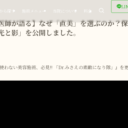
LI
から探す
施術メニュー
当院について
料金
医師が語る】なぜ「直美」を選ぶのか？保
光と影」を公開しました。
スを使わない美容施術、必見!! 「Dr.みさえの素敵になり隊」』