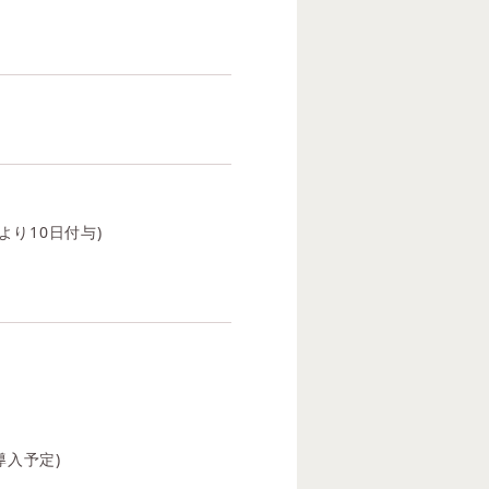
より10日付与)
入予定)