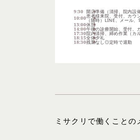
9:30
開店準備（清掃、院内設
患者様来院、受付、カウ
10:00
（随時）LINE、メール
13:00
休憩
14:00
午後の診療開始、受付、カ
17:30
院内清掃、締め作業（カ
18:15
全体夕礼
18:30
残業なし◎定時で退勤
ミサクリで働くことの