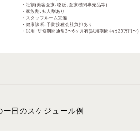
・社割(美容医療､物販､医療機関専売品等)
・家族割､知人割あり
・スタッフルーム完備
・健康診断､予防接種会社負担あり
・試用･研修期間通常3〜6ヶ月有(試用期間中は23万円〜)
の一日のスケジュール例