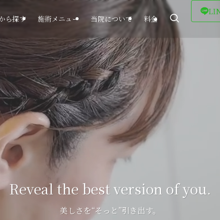
LI
から探す
施術メニュー
当院について
料金
Reveal the best version of you.
美しさを“そっと”引き出す。