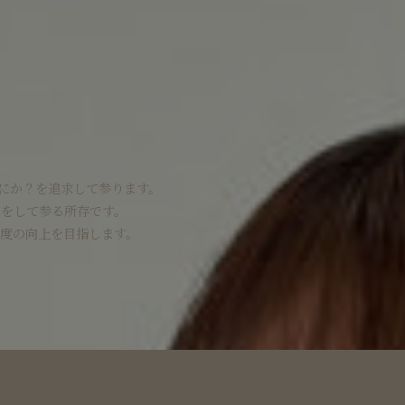
にか？を追求して参ります。
をして参る所存です。
度の向上を目指します。