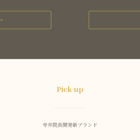
Pick up
寺井院長開発新ブランド