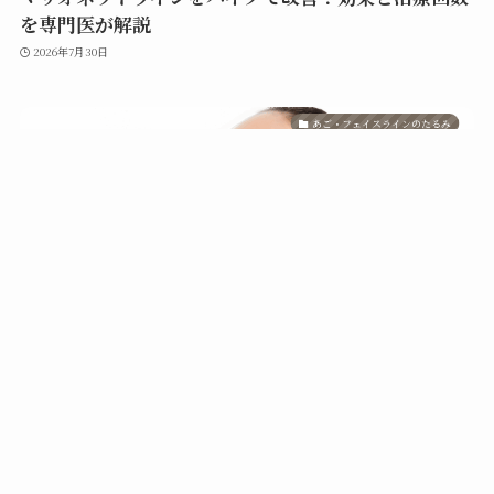
を専門医が解説
2026年7月30日
あご・フェイスラインのたるみ
スマホ首（ストレートネック）を治せば二重アゴは消
える？姿勢改善とストレッチ
2026年7月29日