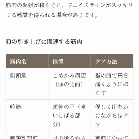
筋肉の緊張が和らぐと、フェイスラインがスッキリ
する感覚を得られる場合があります。
顔の引き上げに関連する筋肉
筋肉名
位置
ケア方法
側頭筋
こめかみ周辺
指の腹で円を
（頭の側面）
描くようにほ
ぐす
咬筋
頬骨の下（食
優しく圧をか
いしばる部
けながらほぐ
分）
す
胸鎖乳突筋
耳の後ろから
首筋に沿って