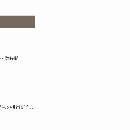
分〜数時間
廃物の排出がうま
。