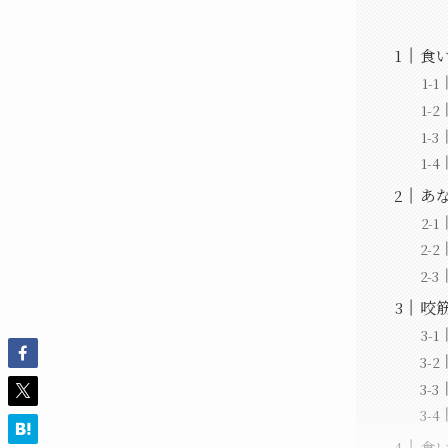
食
あ
咬
食