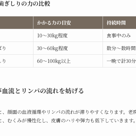
歯ぎしりの力の比較
かかる力の目安
持続時間
10〜30kg程度
食事中のみ
ばり
30〜60kg程度
数分〜数時間
しり
60〜100kg以上
一晩で計30
が血流とリンパの流れを妨げる
と、顔面の血液循環やリンパの流れが滞りやすくなります。老
と、むくみが慢性化し、皮膚のハリや弾力も低下していきます