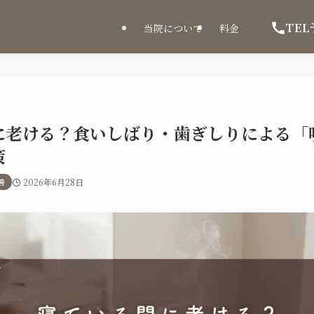
TEL
当院について
料金
に老ける？食いしばり・歯ぎしりによる「
策
善
2026年6月28日