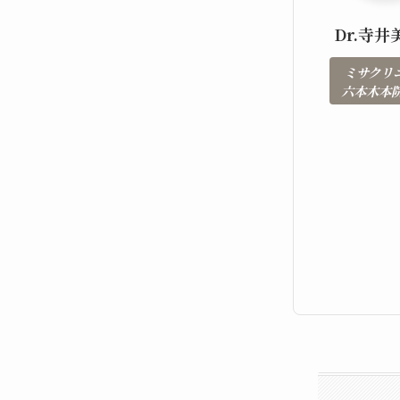
Dr.寺井
ミサクリ
六本木本院