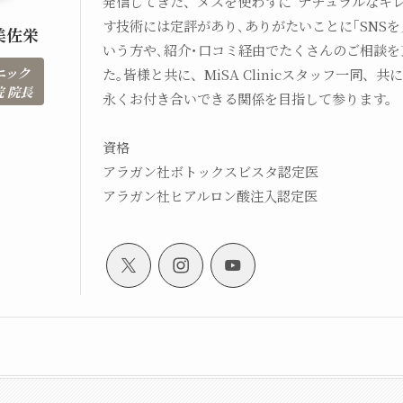
発信してきた、メスを使わずに”ナチュラルなキレ
す技術には定評があり､ありがたいことに｢SNSを
美佐栄
いう方や､紹介･口コミ経由でたくさんのご相談を
ニック
た｡皆様と共に、MiSA Clinicスタッフ一同、
 院長
永くお付き合いできる関係を目指して参ります。
資格
アラガン社ボトックスビスタ認定医
アラガン社ヒアルロン酸注入認定医