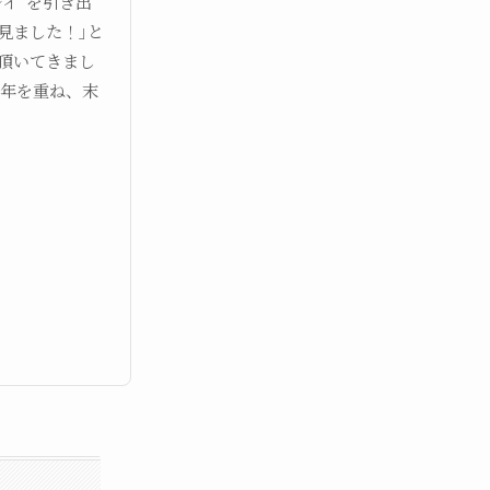
イ”を引き出
見ました！｣と
頂いてきまし
共に年を重ね、末