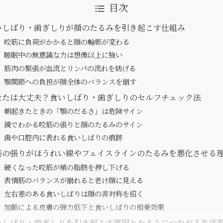
目次
いしばり・歯ぎしりが顔のたるみを引き起こす仕組み
咬筋に負荷がかかると顔の輪郭が変わる
睡眠中の無意識な力は想像以上に強い
筋肉の緊張が血流とリンパの流れを妨げる
顎関節への負担が顔全体のバランスを崩す
なたは大丈夫？食いしばり・歯ぎしりのセルフチェック法
朝起きたときの「顎のだるさ」は危険サイン
鏡でわかる咬筋の張りと顔のたるみのサイン
歯や口腔内に表れる食いしばりの痕跡
筋の張りがほうれい線やフェイスラインのたるみを悪化させる
硬くなった咬筋が頬の脂肪を押し下げる
表情筋のバランスが崩れると老け顔に見える
左右差のある食いしばりは顔の非対称を招く
加齢による皮膚の弾力低下と食いしばりの相乗効果
いしばり・歯ぎしりを引き起こす原因とたるみにつながる生活