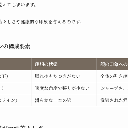
見えてしまいます。
若々しさや健康的な印象を与えるのです。
ンの構成要素
理想の状態
顔の印象への
の下）
腫れやもたつきがない
全体の引き締
ラ）
適度な角度で張りが少ない
シャープさ、
のライン）
滑らかな一本の線
洗練された雰
線が示す若々しさ