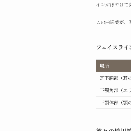
インがぼやけて
この曲線美が、
フェイスライ
場所
耳下腺部（耳
下顎角部（エ
下顎体部（顎
首との境界