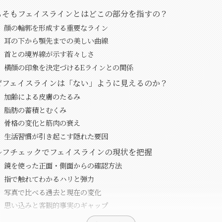
もそもフェイスラインとはどこの部分を指すの？
顔の輪郭を形成する重要なライン
耳の下から顎先までの美しい曲線
首との境界線が示す若々しさ
横顔の印象を決定づけるEラインとの関係
ぜフェイスラインは「ない」ように見えるのか？
加齢による皮膚のたるみ
脂肪の蓄積とむくみ
骨格の変化と筋肉の衰え
生活習慣が引き起こす隠れた要因
ルフチェックでフェイスラインの現状を把握
鏡を使った正面・側面からの確認方法
指で触れてわかるハリと弾力
写真で比べる過去と現在の変化
思い込みと客観的事実のギャップ