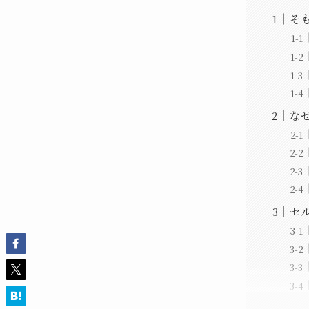
そ
な
セ