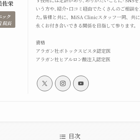
す技術には定評があり､ありがたいことに｢SNSを
美佐栄
いう方や､紹介･口コミ経由でたくさんのご相談を
ニック
た｡皆様と共に、MiSA Clinicスタッフ一同、
 院長
永くお付き合いできる関係を目指して参ります。
資格
アラガン社ボトックスビスタ認定医
アラガン社ヒアルロン酸注入認定医
目次