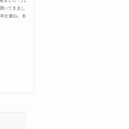
見ました！｣と
頂いてきまし
共に年を重ね、末