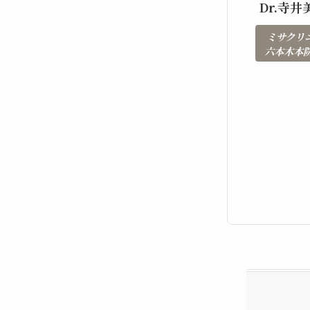
Dr.寺井
ミサクリ
六本木本院