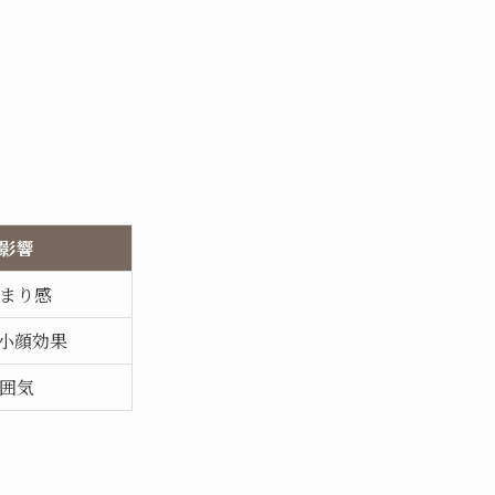
影響
まり感
小顔効果
囲気