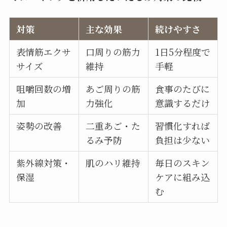
対策
主な効果
続けやすさ
表情筋エクサ
口周りの筋力
1日5分程度で
サイズ
維持
手軽
咀嚼回数の増
あご周りの筋
食事のたびに
加
力強化
意識するだけ
姿勢の改善
二重あご・た
習慣化すれば
るみ予防
負担は少ない
紫外線対策・
肌のハリ維持
毎日のスキン
保湿
ケアに組み込
む