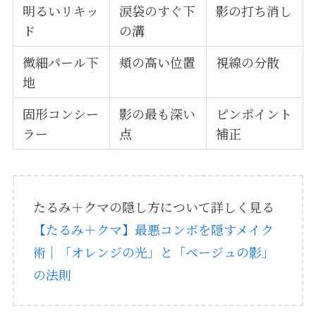
明るいリキッ
涙袋のすぐ下
影の打ち消し
ド
の溝
微細パール下
頬の高い位置
視線の分散
地
固形コンシー
影の最も深い
ピンポイント
ラー
点
補正
たるみ＋クマの隠し方について詳しく見る
【たるみ＋クマ】最悪コンボを隠すメイク
術｜「オレンジの光」と「ベージュの影」
の法則