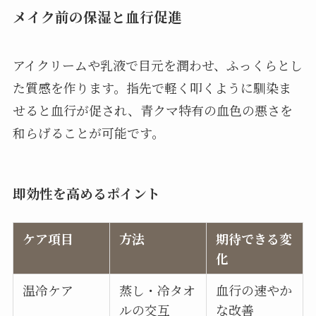
メイク前の保湿と血行促進
アイクリームや乳液で目元を潤わせ、ふっくらとし
た質感を作ります。指先で軽く叩くように馴染ま
せると血行が促され、青クマ特有の血色の悪さを
和らげることが可能です。
即効性を高めるポイント
ケア項目
方法
期待できる変
化
温冷ケア
蒸し・冷タオ
血行の速やか
ルの交互
な改善