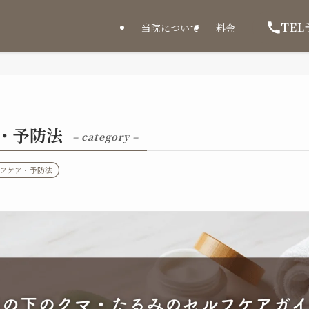
TEL
当院について
料金
・予防法
– category –
フケア・予防法