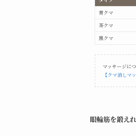
青クマ
茶クマ
黒クマ
マッサージに
【クマ消しマ
眼輪筋を鍛え