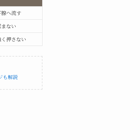
下腺へ流す
揉まない
強く押さない
ジも解説