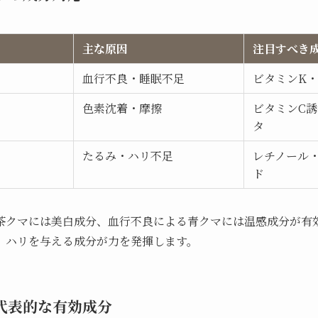
主な原因
注目すべき
血行不良・睡眠不足
ビタミンK
色素沈着・摩擦
ビタミンC
タ
たるみ・ハリ不足
レチノール
ド
茶クマには美白成分、血行不良による青クマには温感成分が有
、ハリを与える成分が力を発揮します。
代表的な有効成分