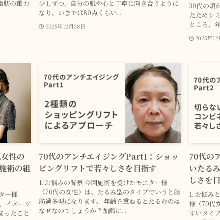
脂肪の重力
少しずつ、自分の肌や心と丁寧に向き合うように
30代の頃
なり、いまでは80点くらい...
たためシ
ところ、年
2025年12月28日
2025年1
代女性の
70代のアンチエイジングPart1：ショッ
70代の
施術の組
ピングリフトで若々しさを目指す
いたる
しさを
1. お悩みの背景 今回施術を受けたモニター様
（70代の女性）は、たるみ型のタイプでいうと脂
ニター様
1. お悩
肪過多型になります。 年齢を重ねるとたるむのは
が、イメージ
様（70代
なぜなのでしょうか？加齢に...
まったこと
すいタイ