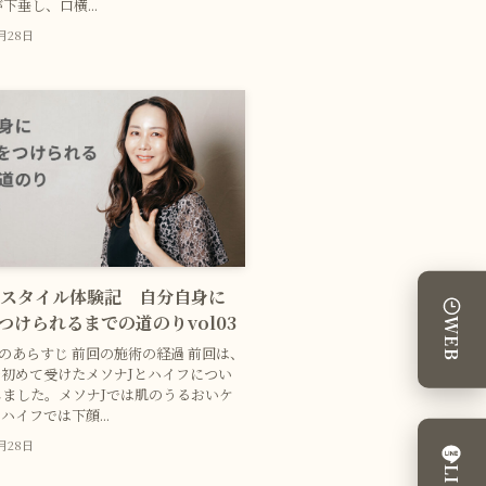
下垂し、口横...
2月28日
リスタイル体験記 自分自身に
をつけられるまでの道のりvol03
WEB
でのあらすじ 前回の施術の経過 前回は、
初めて受けたメソナJとハイフについ
ました。メソナJでは肌のうるおいケ
ハイフでは下顔...
2月28日