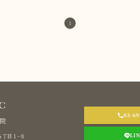
1
03-69
本院
LI
木６丁目１−８