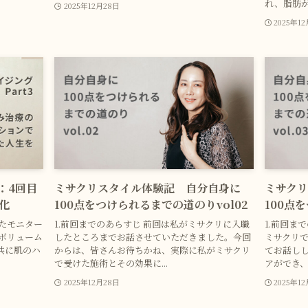
れ、脂肪が
2025年12月28日
2025年1
3：4回目
ミサクリスタイル体験記 自分自身に
ミサク
化
100点をつけられるまでの道のりvol02
100点
けたモニター
1.前回までのあらすじ 前回は私がミサクリに入職
1.前回ま
ボリューム
したところまでお話させていただきました。今回
ミサクリで
共に肌のハ
からは、皆さんお待ちかね、実際に私がミサクリ
てお話しし
で受けた施術とその効果に...
アができ、
2025年12月28日
2025年1