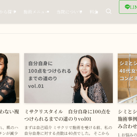
LI
から探す
施術メニュー
当院について
料金
わない複
ミサクリスタイル 自分自身に100点を
シミとシ
つけられるまでの道のりvol01
施術事
み合わ
つれ、肌のハ
まずは自己紹介 ミサクリで施術を受ける前、私の
チンが減少
自分自身に対する点数は40点でした。 そこから
1. お悩