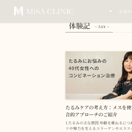
お悩み
体験記
– tax –
たるみケアの考え方：メスを使
合的アプローチのご紹介
1.たるみの主な原因 年齢を重ねるに
リや弾力を支えるコラーゲンやエラス