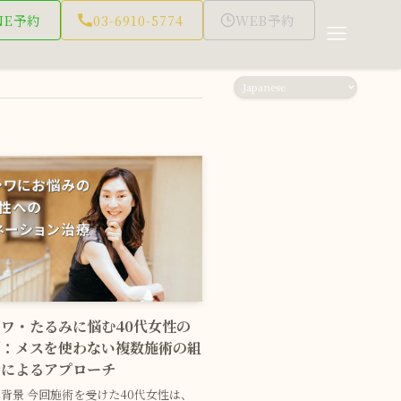
NE予約
03-6910-5774
WEB予約
ワ・たるみに悩む40代女性の
例：メスを使わない複数施術の組
せによるアプローチ
みの背景 今回施術を受けた40代女性は、