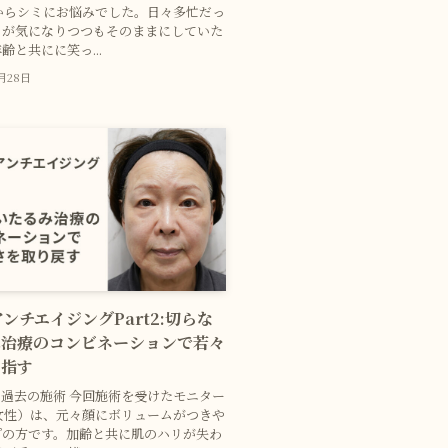
からシミにお悩みでした。日々多忙だっ
ミが気になりつつもそのままにしていた
齢と共にに笑っ...
2月28日
アンチエイジングPart2:切らな
み治療のコンビネーションで若々
目指す
みと過去の施術 今回施術を受けたモニター
女性）は、元々顔にボリュームがつきや
プの方です。加齢と共に肌のハリが失わ