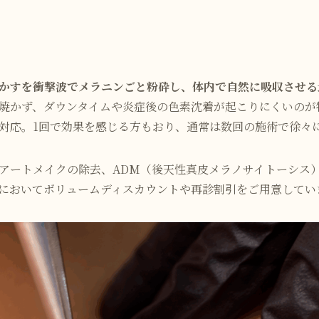
かすを衝撃波でメラニンごと粉砕し、体内で自然に吸収させる
焼かず、ダウンタイムや炎症後の色素沈着が起こりにくいのが
対応。1回で効果を感じる方もおり、通常は数回の施術で徐々
アートメイクの除去、ADM（後天性真皮メラノサイトーシス
においてボリュームディスカウントや再診割引をご用意してい