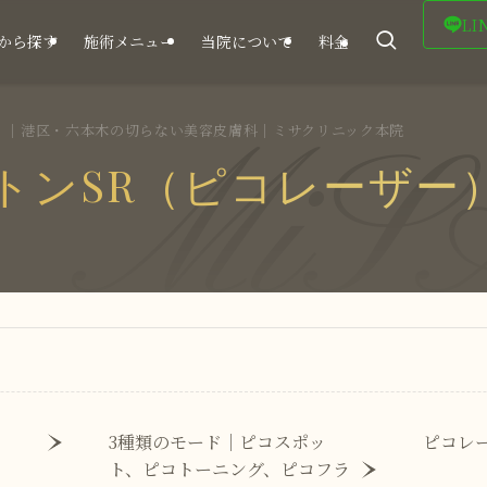
LI
から探す
施術メニュー
当院について
料金
MiSA
）｜港区・六本木の切らない美容皮膚科｜ミサクリニック本院
トンSR（ピコレーザー
3種類のモード│ピコスポッ
ピコレ
ト、ピコトーニング、ピコフラ