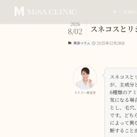
お悩み
2026
スネコスとリ
8/02
美容コラム
2025年12月28日
スネコスと
が、主成分
6種類のア
ドクター美佐栄
気になる場
とし、毛穴
です。どち
によって異
断すること