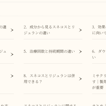
の違
2．成分から見るスネコスとリ
3．効
ジュランの違い
に向い
ジュ
5．治療回数と持続期間の違い
6．ダ
い
8．スネコスとリジュランは併
ミサク
用できる？
す｜製
が重要
入れ方
スネコスとリジュランに関する
まとめ