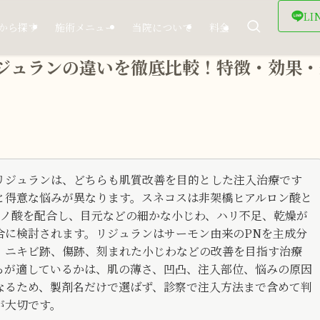
LI
から探す
施術メニュー
当院について
料金
ジュランの違いを徹底比較！特徴・効果・
リジュランは、どちらも肌質改善を目的とした注入治療です
と得意な悩みが異なります。スネコスは非架橋ヒアルロン酸と
ミノ酸を配合し、目元などの細かな小じわ、ハリ不足、乾燥が
合に検討されます。リジュランはサーモン由来のPNを主成分
、ニキビ跡、傷跡、刻まれた小じわなどの改善を目指す治療
らが適しているかは、肌の薄さ、凹凸、注入部位、悩みの原因
なるため、製剤名だけで選ばず、診察で注入方法まで含めて判
が大切です。