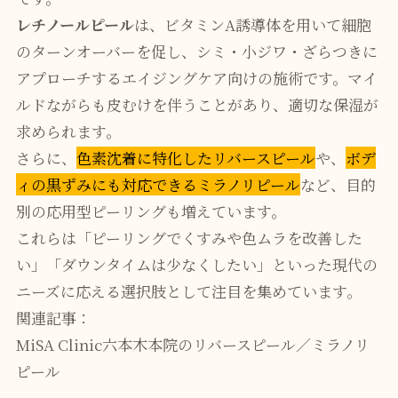
レチノールピール
は、ビタミンA誘導体を用いて細胞
のターンオーバーを促し、シミ・小ジワ・ざらつきに
アプローチするエイジングケア向けの施術です。マイ
ルドながらも皮むけを伴うことがあり、適切な保湿が
求められます。
さらに、
色素沈着に特化したリバースピール
や、
ボデ
ィの黒ずみにも対応できるミラノリピール
など、目的
別の応用型ピーリングも増えています。
これらは「ピーリングでくすみや色ムラを改善した
い」「ダウンタイムは少なくしたい」といった現代の
ニーズに応える選択肢として注目を集めています。
関連記事：
MiSA Clinic六本木本院のリバースピール／ミラノリ
ピール