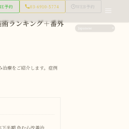
NE予約
03-6910-5774
WEB予約
施術ランキング＋番外
すみ治療をご紹介します。症例
25年下半期 色むら改善治