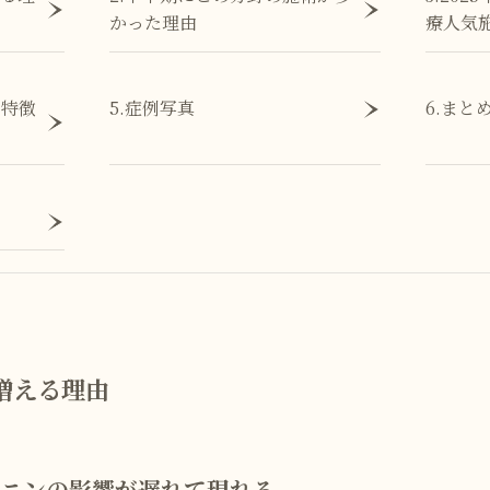
かった理由
療人気
の特徴
5.症例写真
6.まと
増える理由
ニンの影響が遅れて現れる