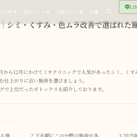
LI
から探す
施術メニュー
当院について
料金
半期｜シミ・くすみ・色ムラ改善で選ばれた
の7月から12月にかけてミサクリニックで人気があったシミ、く
む仕上がりに近い施術を選びましょう。
グで上位だったボトックスも紹介しております。
える理
2.下半期にこの分野の施術が多
3.20