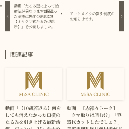
動画「たるみ型によって治
療法が異なります‼間違っ
アートメイクの割引制度の
た治療は悪化の原因に!!
お知らせです。
【ミサクリ式たるみ型診
断】」を公開しました。
関連記事
動画「【10歳若返る】何を
動画「【赤裸々トーク】
しても消えなかった口横の
「クマ取りは凹む!?」「容
たるみを引き上げる最新治
器代カットしたでしょ？」
療「ジェンバーM」を大公
美容皮膚科医に愛用者がぶ