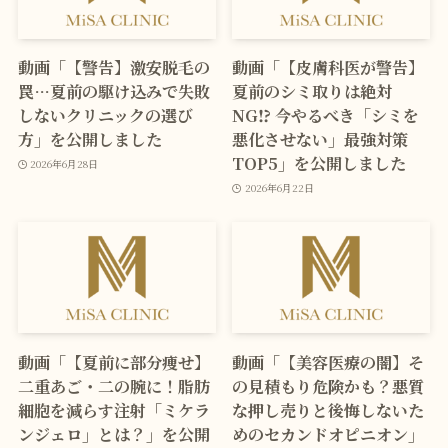
動画「【警告】激安脱毛の
動画「【皮膚科医が警告】
罠…夏前の駆け込みで失敗
夏前のシミ取りは絶対
しないクリニックの選び
NG⁉ 今やるべき「シミを
方」を公開しました
悪化させない」最強対策
TOP5」を公開しました
2026年6月28日
2026年6月22日
動画「【夏前に部分痩せ】
動画「【美容医療の闇】そ
二重あご・二の腕に！脂肪
の見積もり危険かも？悪質
細胞を減らす注射「ミケラ
な押し売りと後悔しないた
ンジェロ」とは？」を公開
めのセカンドオピニオン」