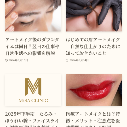
アートメイク後のダウンタ
はじめての眉アートメイク
イムは何日？翌日の仕事や
｜自然な仕上がりのために
日常生活への影響を解説
知っておきたいこと
2026年3月15日
2026年3月14日
2025年下半期｜たるみ・
医療アートメイクとは？特
ほうれい線・フェイスライ
徴・メリット・注意点を医