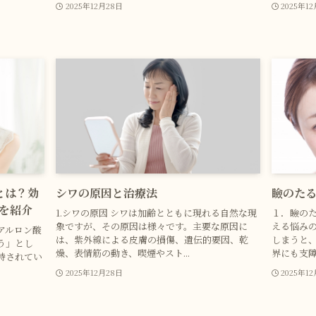
2025年12月28日
2025年1
とは？効
シワの原因と治療法
瞼のた
を紹介
1.シワの原因 シワは加齢とともに現れる自然な現
１．瞼のた
象ですが、その原因は様々です。主要な原因に
える悩み
アルロン酸
は、紫外線による皮膚の損傷、遺伝的要因、乾
しまうと
う」とし
燥、表情筋の動き、喫煙やスト...
界にも支障
持されてい
2025年12月28日
2025年1