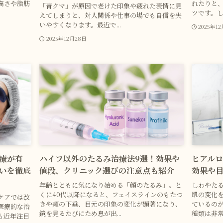
高さや脂肪
れたりと
「青クマ」が原因で老けた印象や疲れた表情に見
ツです。し
えてしまうと、対人関係や仕事の場でも自信を失
いやすくなります。最近で...
2025年1
2025年12月28日
療が有
ハイフ以外のたるみ治療法9選！効果や
ヒアル
いを徹底
値段、クリニック選びの注意点も紹介
効果や
年齢とともに気になり始める「顔のたるみ」。と
しわやた
くに40代以降になると、フェイスラインのもたつ
肌の変化
ケアでは改
きや頬の下垂、目元の印象の変化が顕著になり、
ているの
医療的な治
鏡を見るたびにため息が出...
種類は非常
も近年注目