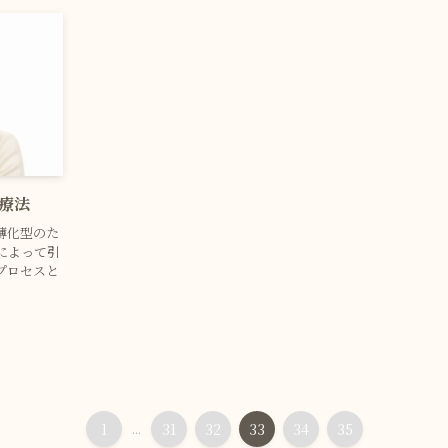
療法
薄化型のた
によって引
プロセスと
1
...
31
32
33
34
35