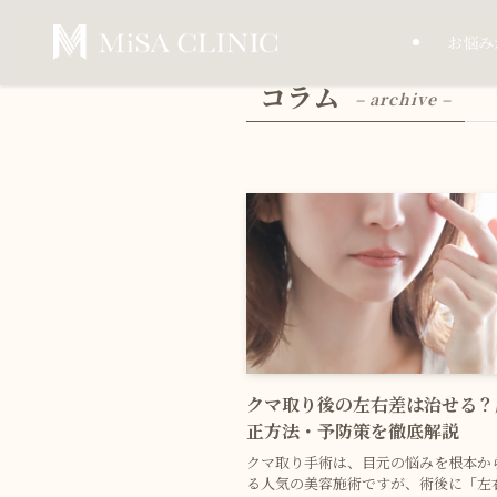
お悩み
コラム
– archive –
クマ取り後の左右差は治せる？
正方法・予防策を徹底解説
クマ取り手術は、目元の悩みを根本か
る人気の美容施術ですが、術後に「左