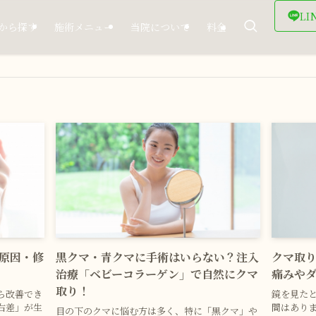
LI
から探す
施術メニュー
当院について
料金
原因・修
黒クマ・青クマに手術はいらない？注入
クマ取
治療「ベビーコラーゲン」で自然にクマ
痛みや
取り！
ら改善でき
鏡を見た
右差」が生
間はあり
目の下のクマに悩む方は多く、特に「黒クマ」や