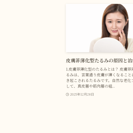
皮膚菲薄化型たるみの原因と治
1.皮膚菲薄化型のたるみとは？ 皮膚菲
るみは、言葉通り皮膚が薄くなること
き起こされるたるみです。自然な老化
して、真皮層や筋肉層の組...
2025年12月28日