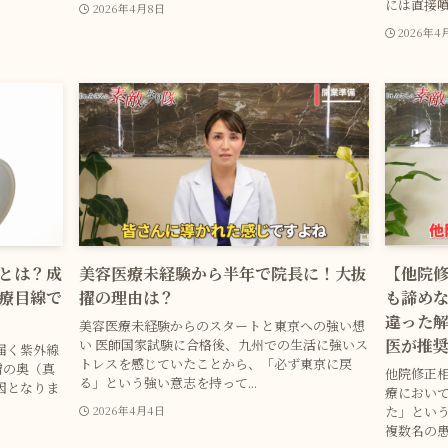
には直接噴
2026年4月8日
2026年4
とは？成
美容医療未経験から半年で院長に！大抜
【他院
療目線で
擢の理由は？
も諦めな
違った
美容医療未経験からのスタートと東京への強い想
医が推
い 医師国家試験に合格後、九州での生活に強いス
届く紫外線
トレスを感じていたことから、「必ず東京に戻
皮膚の奥（真
他院修正相
る」という強い意志を持って...
因となりま
療におい
た」とい
2026年4月4日
複数名の患