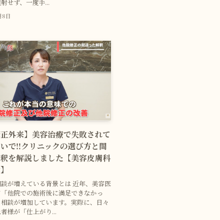
射せず、一度手...
月8日
修正外来】美容治療で失敗されて
いで!!クリニックの選び方と間
解釈を解説しました【美容皮膚科
奨】
談が増えている背景とは 近年、美容医
て「他院での施術後に満足できなかっ
う相談が増加しています。実際に、日々
者様が「仕上がり...