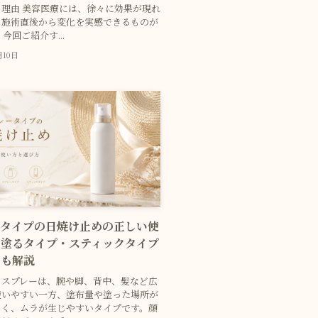
理由 美容医療には、徐々に効果が現れ
、施術直後から変化を実感できるものが
今回ご紹介す...
月10日
ータイプの日焼け止めの正しい使
？塗るタイプ・スティックタイプ
いも解説
めスプレーは、腕や脚、背中、髪など広
使いやすい一方、塗布量や塗った場所が
くく、ムラが生じやすいタイプです。顔