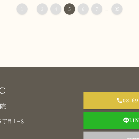
1
...
3
4
5
6
7
...
35
03-69
本院
LI
木６丁目１−８