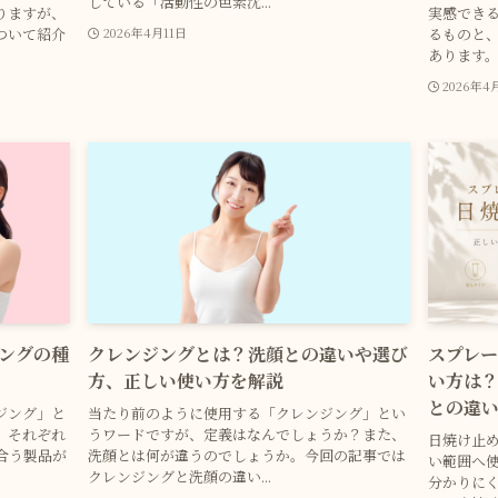
している「活動性の色素沈...
りますが、
実感できる
ついて紹介
るものと
2026年4月11日
あります。 
2026年4
ングの種
クレンジングとは？洗顔との違いや選び
スプレ
方、正しい使い方を解説
い方は
との違
ジング」と
当たり前のように使用する「クレンジング」とい
。それぞれ
うワードですが、定義はなんでしょうか？また、
日焼け止
合う製品が
洗顔とは何が違うのでしょうか。今回の記事では
い範囲へ
クレンジングと洗顔の違い...
分かりに