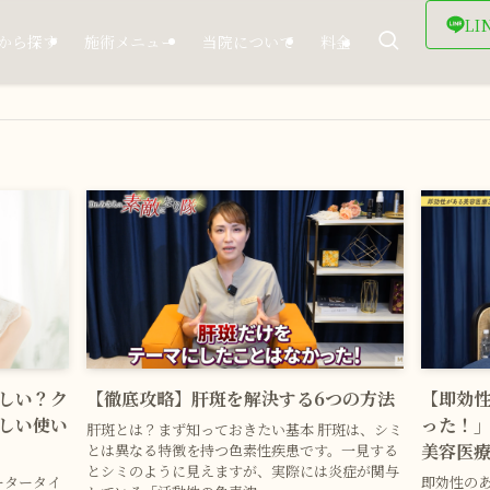
LI
から探す
施術メニュー
当院について
料金
しい？ク
【徹底攻略】肝斑を解決する6つの方法
【即効
しい使い
った！」
肝斑とは？まず知っておきたい基本 肝斑は、シミ
美容医療
とは異なる特徴を持つ色素性疾患です。一見する
とシミのように見えますが、実際には炎症が関与
ータータイ
即効性の