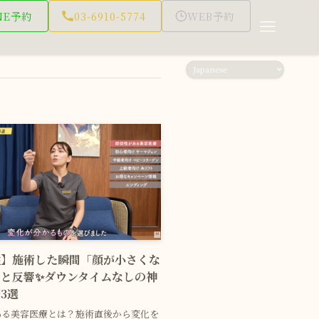
NE予約
03-6910-5774
WEB予約
性】施術した瞬間「顔が小さくな
と反響✨ダウンタイムなしの神
3選
ある美容医療とは？施術直後から変化を