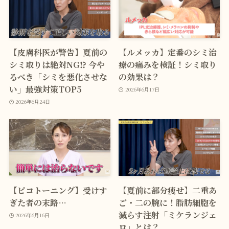
【皮膚科医が警告】夏前の
【ルメッカ】定番のシミ治
シミ取りは絶対NG⁉ 今や
療の痛みを検証！シミ取り
るべき「シミを悪化させな
の効果は？
い」最強対策TOP5
2026年6月17日
2026年6月24日
【ピコトーニング】受けす
【夏前に部分痩せ】二重あ
ぎた者の末路…
ご・二の腕に！脂肪細胞を
減らす注射「ミケランジェ
2026年6月16日
ロ」とは？