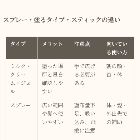
スプレー・塗るタイプ・スティックの違い
タイプ
メリット
注意点
向いてい
る使い方
ミルク・
塗った場
手で広げ
朝の顔・
クリー
所と量を
る必要が
首・体
ム・ジェ
確認しや
ある
ル
すい
スプレー
広い範囲
塗布量不
体・髪・
や髪へ使
足、吸い
外出先で
いやすい
込み、飛
の補助
散に注意